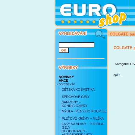
COLGATE pas
COLGATE p
Kategorie:
ÚS
zpět ...
NOVINKY
AKCE
Zobrazit vše
DĚTSKÁ KOSMETIKA
SPRCHOVÉ GELY
ŠAMPONY –
KONDICIONÉRY
MÝDLA - PĚNY DO KOUPELE
PLEŤOVÉ KRÉMY – MLÉKA
LAKY NA VLASY - TUŽIDLA -
GELY
DEODORANTY -
ANTIPERSPIRANTY