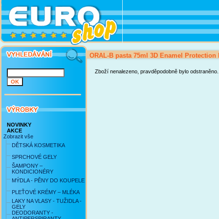
ORAL-B pasta 75ml 3D Enamel Protection 
Zboží nenalezeno, pravděpodobně bylo odstraněno.
NOVINKY
AKCE
Zobrazit vše
DĚTSKÁ KOSMETIKA
SPRCHOVÉ GELY
ŠAMPONY –
KONDICIONÉRY
MÝDLA - PĚNY DO KOUPELE
PLEŤOVÉ KRÉMY – MLÉKA
LAKY NA VLASY - TUŽIDLA -
GELY
DEODORANTY -
ANTIPERSPIRANTY